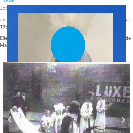
1939
Jocelyne Gevenois
Jocelyne, était âgée de 5 ans lors de sa participation le 29 mai
1939.
Elle est l’heureuse petite fille de Monsieur Gevenois Henry et de
Madame Motte Théodora